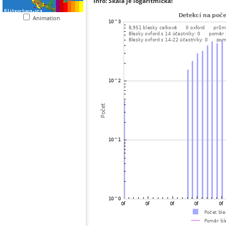
Info: Škála je logaritmická!
Animation