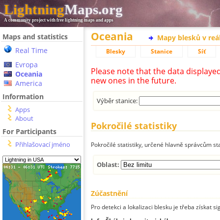
Lightning
Maps.org
A community project with free lightning maps and apps
Oceania
Maps and statistics
Mapy blesků v reá
Real Time
Blesky
Stanice
Síť
Evropa
Please note that the data displaye
Oceania
new ones in the future.
America
Information
Výběr stanice:
Apps
About
Pokročilé statistiky
For Participants
Přihlašovací jméno
Pokročilé statistiky, určené hlavně správcům st
Oblast:
Zúčastnění
Pro detekci a lokalizaci blesku je třeba získat si