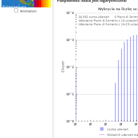
Podpowiedź: skala jest logarytmiczna!
Animation