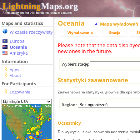
Lightning
Maps.org
A community project with free lightning maps and apps
Oceania
Maps and statistics
Mapa wyładowań 
W czasie rzeczywistym
Wyładowania
Stacja
S
Europa
Please note that the data displaye
Oceania
new ones in the future.
Ameryka
Information
Wybierz stację:
Apps
About
Statystyki zaawanowane
For Participants
Logowanie
Zaawansowana statystyka, głównie dla operator
Region:
Uczestnicy
Dla wykrycia i zlokalizaowania uderzenia minial