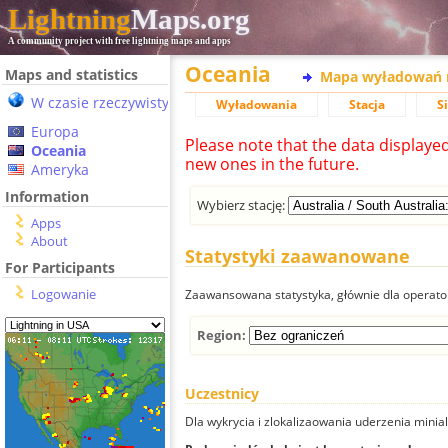
Lightning
Maps.org
A community project with free lightning maps and apps
Oceania
Maps and statistics
Mapa wyładowań 
W czasie rzeczywistym
Wyładowania
Stacja
S
Europa
Please note that the data displaye
Oceania
new ones in the future.
Ameryka
Information
Wybierz stację:
Apps
About
Statystyki zaawanowane
For Participants
Logowanie
Zaawansowana statystyka, głównie dla operator
Region:
Uczestnicy
Dla wykrycia i zlokalizaowania uderzenia minial