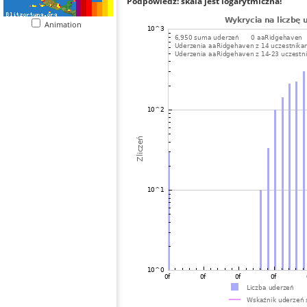
Podpowiedź: skala jest logarytmiczna!
Animation