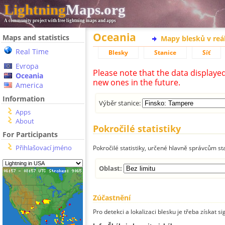
Lightning
Maps.org
A community project with free lightning maps and apps
Oceania
Maps and statistics
Mapy blesků v reá
Real Time
Blesky
Stanice
Síť
Evropa
Please note that the data displaye
Oceania
new ones in the future.
America
Information
Výběr stanice:
Apps
About
Pokročilé statistiky
For Participants
Přihlašovací jméno
Pokročilé statistiky, určené hlavně správcům st
Oblast:
Zúčastnění
Pro detekci a lokalizaci blesku je třeba získat si