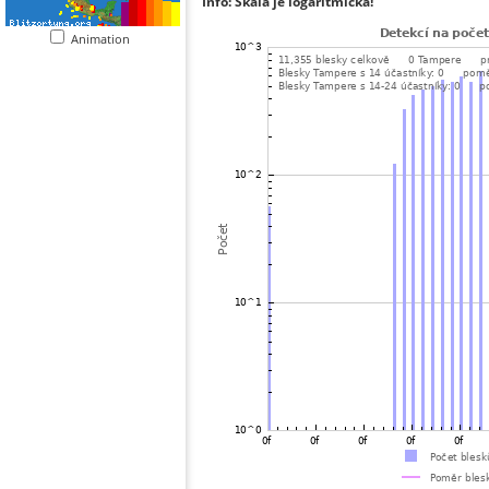
Info: Škála je logaritmická!
Animation