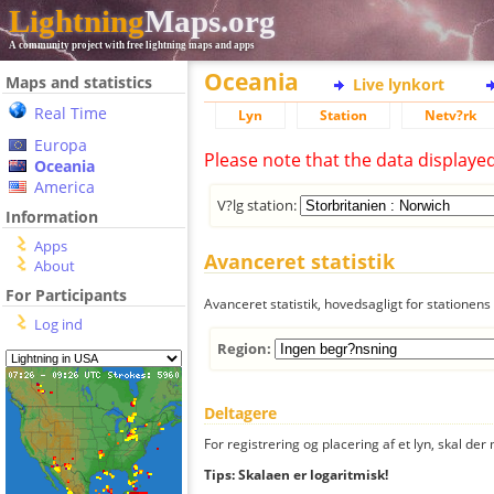
Lightning
Maps.org
A community project with free lightning maps and apps
Oceania
Maps and statistics
Live lynkort
Real Time
Lyn
Station
Netv?rk
Europa
Please note that the data displaye
Oceania
America
V?lg station:
Information
Apps
Avanceret statistik
About
For Participants
Avanceret statistik, hovedsagligt for stationens 
Log ind
Region:
Deltagere
For registrering og placering af et lyn, skal d
Tips: Skalaen er logaritmisk!