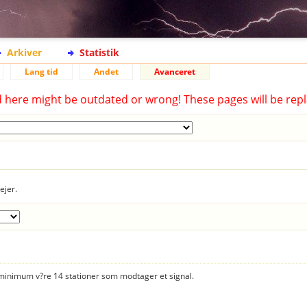
Arkiver
Statistik
Lang tid
Andet
Avanceret
d here might be outdated or wrong! These pages will be repl
ejer.
er minimum v?re 14 stationer som modtager et signal.