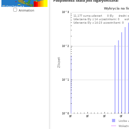
Podpowiedź: skala jest logarytmiczna!
Animation