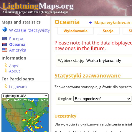
Lightning
Maps.org
A community project with free lightning maps and apps
Oceania
Maps and statistics
Mapa wyładowań 
W czasie rzeczywistym
Wyładowania
Stacja
S
Europa
Please note that the data displaye
Oceania
new ones in the future.
Ameryka
Information
Wybierz stację:
Apps
About
Statystyki zaawanowane
For Participants
Logowanie
Zaawansowana statystyka, głównie dla operator
Region:
Uczestnicy
Dla wykrycia i zlokalizaowania uderzenia minial