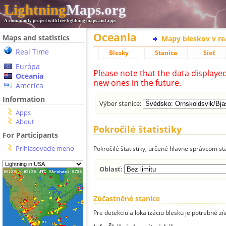
Lightning
Maps.org
A community project with free lightning maps and apps
Oceania
Maps and statistics
Mapy bleskov v r
Real Time
Blesky
Stanica
Sieť
Európa
Please note that the data displaye
Oceania
new ones in the future.
America
Information
Výber stanice:
Apps
About
Pokročilé štatistiky
For Participants
Prihlasovacie meno
Pokročilé štatistiky, určené hlavne správcom st
Oblasť:
Zúčastněné stanice
Pre detekciu a lokalizáciu blesku je potrebné zí