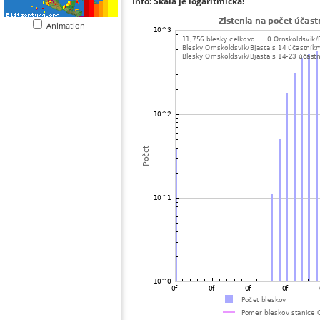
Info: Škála je logaritmická!
Animation