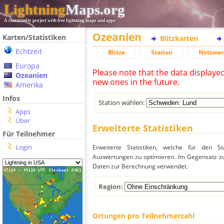
Lightning
Maps.org
A community project with free lightning maps and apps
Ozeanien
Karten/Statistiken
Blitzkarten
Echtzeit
Blitze
Station
Netzwer
Europa
Please note that the data displaye
Ozeanien
new ones in the future.
Amerika
Infos
Station wählen:
Apps
Über
Erweiterte Statistiken
Für Teilnehmer
Login
Erweiterte Statistiken, welche für den St
Auswertungen zu optimieren. Im Gegensatz zu
Daten zur Berechnung verwendet.
Region:
Ortungen pro Teilnehmerzahl