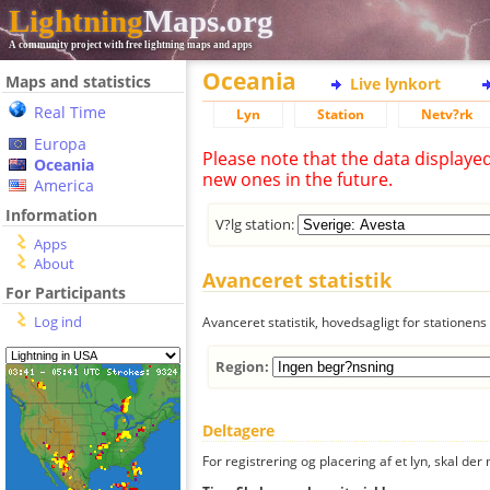
Lightning
Maps.org
A community project with free lightning maps and apps
Oceania
Maps and statistics
Live lynkort
Real Time
Lyn
Station
Netv?rk
Europa
Please note that the data displaye
Oceania
new ones in the future.
America
Information
V?lg station:
Apps
About
Avanceret statistik
For Participants
Log ind
Avanceret statistik, hovedsagligt for stationens 
Region:
Deltagere
For registrering og placering af et lyn, skal d