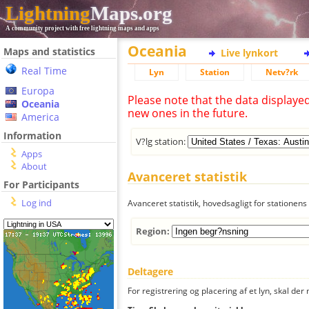
Lightning
Maps.org
A community project with free lightning maps and apps
Oceania
Maps and statistics
Live lynkort
Real Time
Lyn
Station
Netv?rk
Europa
Please note that the data displaye
Oceania
new ones in the future.
America
Information
V?lg station:
Apps
About
Avanceret statistik
For Participants
Log ind
Avanceret statistik, hovedsagligt for stationens 
Region:
Deltagere
For registrering og placering af et lyn, skal d