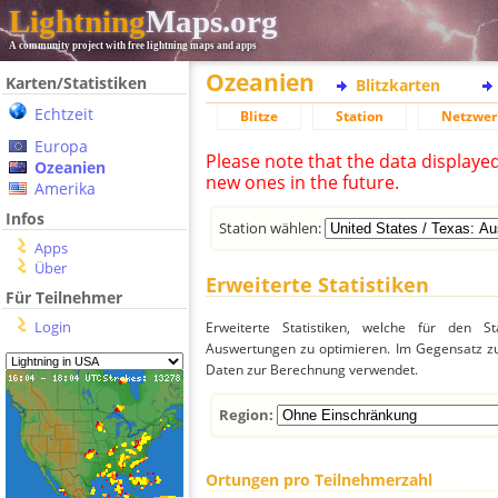
Lightning
Maps.org
A community project with free lightning maps and apps
Ozeanien
Karten/Statistiken
Blitzkarten
Echtzeit
Blitze
Station
Netzwer
Europa
Please note that the data displaye
Ozeanien
new ones in the future.
Amerika
Infos
Station wählen:
Apps
Über
Erweiterte Statistiken
Für Teilnehmer
Login
Erweiterte Statistiken, welche für den St
Auswertungen zu optimieren. Im Gegensatz zu
Daten zur Berechnung verwendet.
Region:
Ortungen pro Teilnehmerzahl