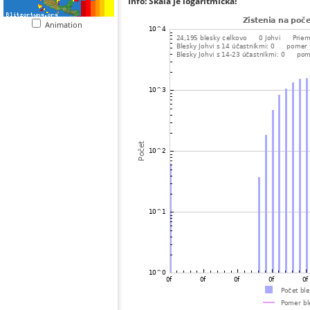
Info: Škála je logaritmická!
Animation