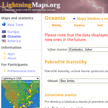
Lightning
Maps.org
A community project with free lightning maps and apps
Oceania
Maps and statistics
Mapy bleskov v r
Real Time
Blesky
Stanica
Sieť
Európa
Please note that the data displaye
Oceania
new ones in the future.
America
Information
Výber stanice:
Apps
About
Pokročilé štatistiky
For Participants
Prihlasovacie meno
Pokročilé štatistiky, určené hlavne správcom st
Oblasť:
Zúčastněné stanice
Pre detekciu a lokalizáciu blesku je potrebné zí