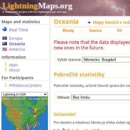
Lightning
Maps.org
A community project with free lightning maps and apps
Oceania
Maps and statistics
Mapy blesků v reá
Real Time
Blesky
Stanice
Síť
Evropa
Please note that the data displaye
Oceania
new ones in the future.
America
Information
Výběr stanice:
Apps
About
Pokročilé statistiky
For Participants
Přihlašovací jméno
Pokročilé statistiky, určené hlavně správcům st
Oblast:
Zúčastnění
Pro detekci a lokalizaci blesku je třeba získat si