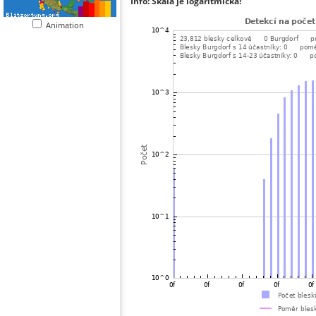
Info: Škála je logaritmická!
Animation