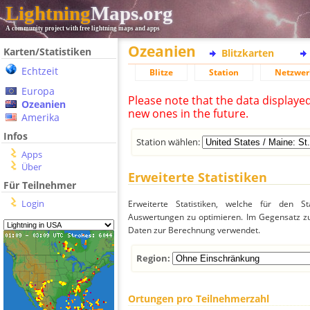
Lightning
Maps.org
A community project with free lightning maps and apps
Ozeanien
Karten/Statistiken
Blitzkarten
Echtzeit
Blitze
Station
Netzwer
Europa
Please note that the data displaye
Ozeanien
new ones in the future.
Amerika
Infos
Station wählen:
Apps
Über
Erweiterte Statistiken
Für Teilnehmer
Login
Erweiterte Statistiken, welche für den St
Auswertungen zu optimieren. Im Gegensatz zu
Daten zur Berechnung verwendet.
Region:
Ortungen pro Teilnehmerzahl