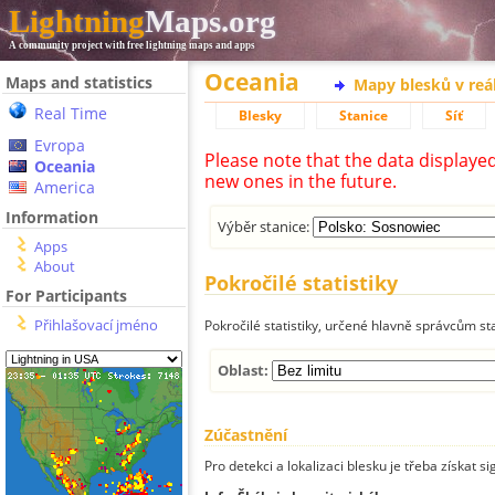
Lightning
Maps.org
A community project with free lightning maps and apps
Oceania
Maps and statistics
Mapy blesků v reá
Real Time
Blesky
Stanice
Síť
Evropa
Please note that the data displaye
Oceania
new ones in the future.
America
Information
Výběr stanice:
Apps
About
Pokročilé statistiky
For Participants
Přihlašovací jméno
Pokročilé statistiky, určené hlavně správcům st
Oblast:
Zúčastnění
Pro detekci a lokalizaci blesku je třeba získat si