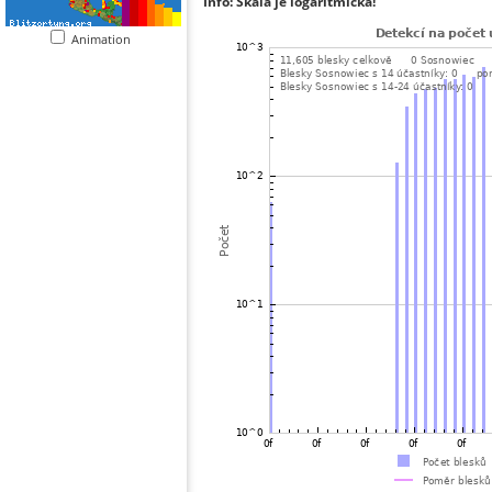
Info: Škála je logaritmická!
Animation