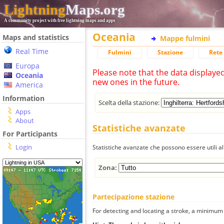
Lightning
Maps.org
A community project with free lightning maps and apps
Oceania
Maps and statistics
Mappe fulmini
Real Time
Fulmini
Stazione
Rete 
Europa
Please note that the data displaye
Oceania
new ones in the future.
America
Information
Scelta della stazione:
Apps
About
Statistiche avanzate
For Participants
Login
Statistiche avanzate che possono essere utili all
Zona:
Partecipazione stazione
For detecting and locating a stroke, a minimum o