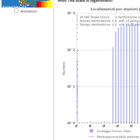
Hint: The scale is logarithmic!
Animation