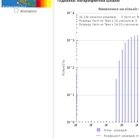
Підказка: логарифмічна шкала!
Animation