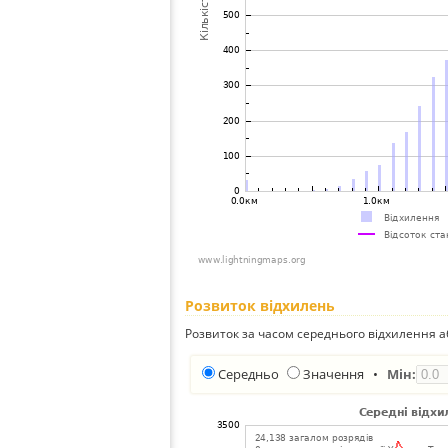
Розвиток відхилень
Розвиток за часом середнього відхилення а
Середньо
Значення
•
Мін: