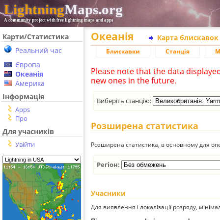
Lightning
Maps.org
A community project with free lightning maps and apps
Океанія
Карти/Статистика
Карта блискавок
Реальний час
Блискавки
Станція
М
Європа
Please note that the data displaye
Океанія
new ones in the future.
Америка
Інформація
Виберіть станцію:
Apps
Про
Розширена статистика
Для учасників
Увійти
Розширена статистика, в основному для опе
Регіон:
Учасники
Для виявлення і локалізації розряду, мінім