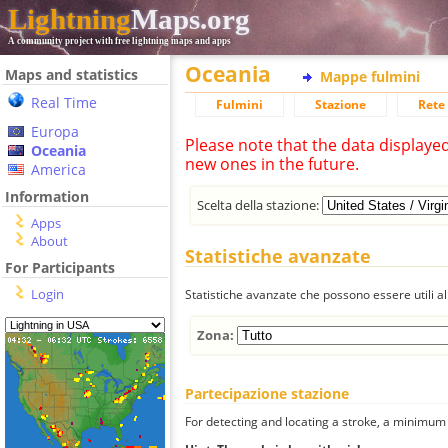
Lightning
Maps.org
A community project with free lightning maps and apps
Oceania
Maps and statistics
Mappe fulmini
Real Time
Fulmini
Stazione
Rete 
Europa
Please note that the data displaye
Oceania
new ones in the future.
America
Information
Scelta della stazione:
Apps
About
Statistiche avanzate
For Participants
Login
Statistiche avanzate che possono essere utili all
Zona:
Partecipazione stazione
For detecting and locating a stroke, a minimum o