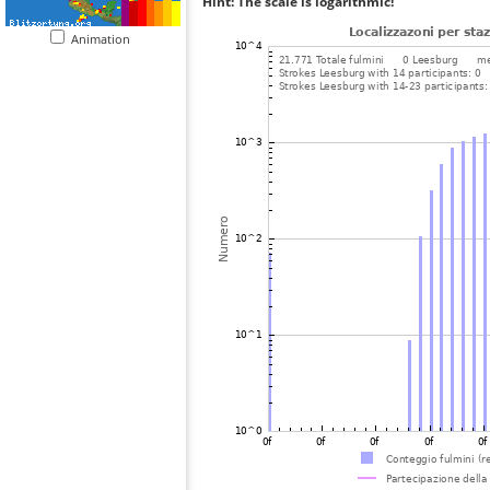
Hint: The scale is logarithmic!
Animation