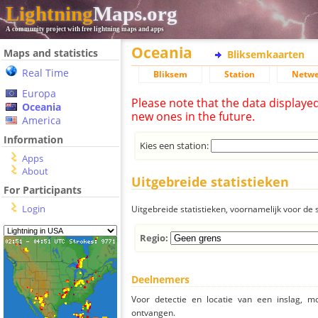
Lightning
Maps.org
A community project with free lightning maps and apps
Oceania
Maps and statistics
Bliksemkaarten
Real Time
Bliksem
Station
Netwe
Europa
Please note that the data displaye
Oceania
new ones in the future.
America
Information
Kies een station:
Apps
About
Uitgebreide statistieken
For Participants
Login
Uitgebreide statistieken, voornamelijk voor de s
Regio:
Deelnemers
Voor detectie en locatie van een inslag, 
ontvangen.