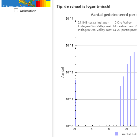
Tip: de schaal is logaritmisch!
Animation