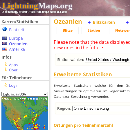
Lightning
Maps.org
A community project with free lightning maps and apps
Ozeanien
Karten/Statistiken
Blitzkarten
Echtzeit
Blitze
Station
Netzwer
Europa
Please note that the data displaye
Ozeanien
new ones in the future.
Amerika
Infos
Station wählen:
Apps
Über
Erweiterte Statistiken
Für Teilnehmer
Login
Erweiterte Statistiken, welche für den St
Auswertungen zu optimieren. Im Gegensatz zu
Daten zur Berechnung verwendet.
Region:
Ortungen pro Teilnehmerzahl