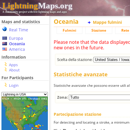
Lightning
Maps.org
A community project with free lightning maps and apps
Oceania
Maps and statistics
Mappe fulmini
Real Time
Fulmini
Stazione
Rete 
Europa
Please note that the data displaye
Oceania
new ones in the future.
America
Information
Scelta della stazione:
Apps
About
Statistiche avanzate
For Participants
Login
Statistiche avanzate che possono essere utili all
Zona:
Partecipazione stazione
For detecting and locating a stroke, a minimum o