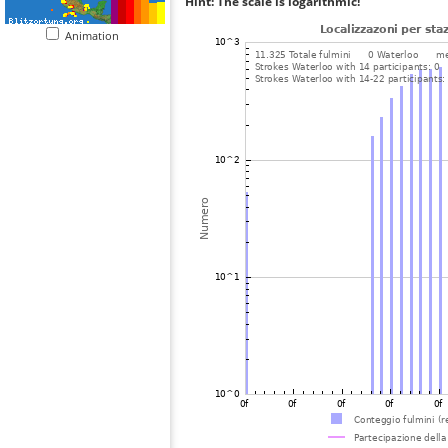
Hint: The scale is logarithmic!
Animation