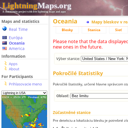
Lightning
Maps.org
A community project with free lightning maps and apps
Oceania
Maps and statistics
Mapy bleskov v r
Real Time
Blesky
Stanica
Sieť
Európa
Please note that the data displaye
Oceania
new ones in the future.
America
Information
Výber stanice:
Apps
About
Pokročilé štatistiky
For Participants
Prihlasovacie meno
Pokročilé štatistiky, určené hlavne správcom st
Oblasť:
Zúčastněné stanice
Pre detekciu a lokalizáciu blesku je potrebné zí