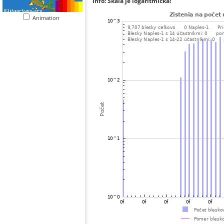
Info: Škála je logaritmická!
Animation