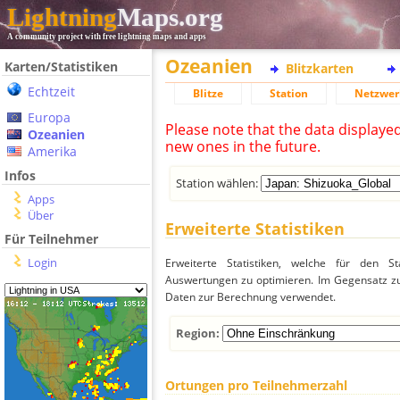
Lightning
Maps.org
A community project with free lightning maps and apps
Ozeanien
Karten/Statistiken
Blitzkarten
Echtzeit
Blitze
Station
Netzwer
Europa
Please note that the data displaye
Ozeanien
new ones in the future.
Amerika
Infos
Station wählen:
Apps
Über
Erweiterte Statistiken
Für Teilnehmer
Login
Erweiterte Statistiken, welche für den St
Auswertungen zu optimieren. Im Gegensatz zu
Daten zur Berechnung verwendet.
Region:
Ortungen pro Teilnehmerzahl