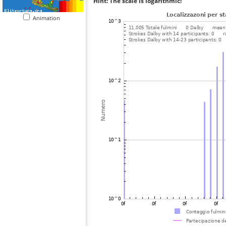
Hint: The scale is logarithmic!
Animation