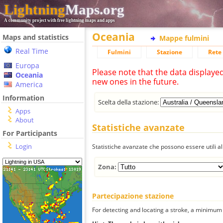
Lightning
Maps.org
A community project with free lightning maps and apps
Oceania
Maps and statistics
Mappe fulmini
Real Time
Fulmini
Stazione
Rete 
Europa
Please note that the data displaye
Oceania
new ones in the future.
America
Information
Scelta della stazione:
Apps
About
Statistiche avanzate
For Participants
Login
Statistiche avanzate che possono essere utili all
Zona:
Partecipazione stazione
For detecting and locating a stroke, a minimum o