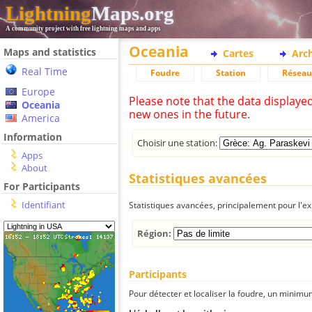
Lightning
Maps.org
A community project with free lightning maps and apps
Oceania
Maps and statistics
Cartes
Arc
Real Time
Foudre
Station
Réseau
Europe
Please note that the data displaye
Oceania
new ones in the future.
America
Information
Choisir une station:
Apps
About
Statistiques avancées
For Participants
Identifiant
Statistiques avancées, principalement pour l'exp
Région:
Participants
Pour détecter et localiser la foudre, un minimum