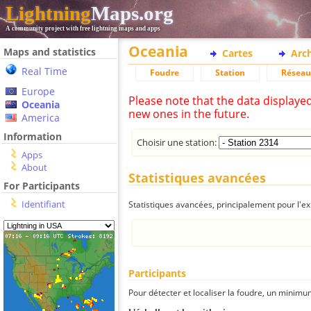
Lightning
Maps.org
A community project with free lightning maps and apps
Oceania
Maps and statistics
Cartes
Arc
Real Time
Foudre
Station
Réseau
Europe
Please note that the data displaye
Oceania
new ones in the future.
America
Information
Choisir une station:
Apps
About
Statistiques avancées
For Participants
Identifiant
Statistiques avancées, principalement pour l'exp
Participants
Pour détecter et localiser la foudre, un minimum