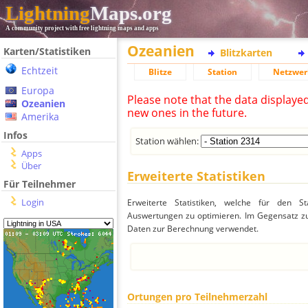
Lightning
Maps.org
A community project with free lightning maps and apps
Ozeanien
Karten/Statistiken
Blitzkarten
Echtzeit
Blitze
Station
Netzwer
Europa
Please note that the data displaye
Ozeanien
new ones in the future.
Amerika
Infos
Station wählen:
Apps
Über
Erweiterte Statistiken
Für Teilnehmer
Login
Erweiterte Statistiken, welche für den St
Auswertungen zu optimieren. Im Gegensatz zu
Daten zur Berechnung verwendet.
Ortungen pro Teilnehmerzahl