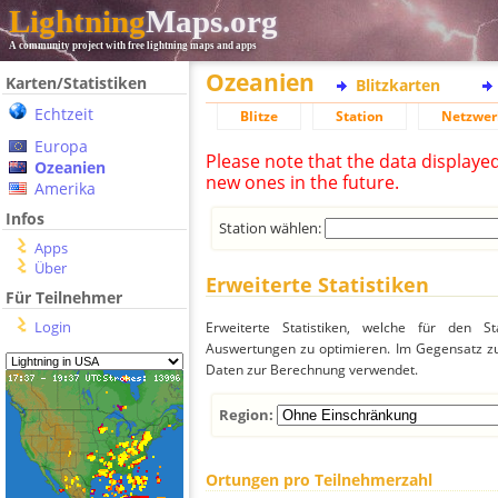
Lightning
Maps.org
A community project with free lightning maps and apps
Ozeanien
Karten/Statistiken
Blitzkarten
Echtzeit
Blitze
Station
Netzwer
Europa
Please note that the data displaye
Ozeanien
new ones in the future.
Amerika
Infos
Station wählen:
Apps
Über
Erweiterte Statistiken
Für Teilnehmer
Login
Erweiterte Statistiken, welche für den St
Auswertungen zu optimieren. Im Gegensatz zu
Daten zur Berechnung verwendet.
Region:
Ortungen pro Teilnehmerzahl