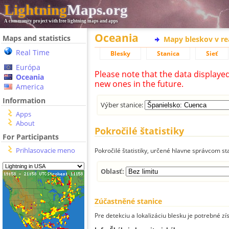
Lightning
Maps.org
A community project with free lightning maps and apps
Oceania
Maps and statistics
Mapy bleskov v r
Real Time
Blesky
Stanica
Sieť
Európa
Please note that the data displaye
Oceania
new ones in the future.
America
Information
Výber stanice:
Apps
About
Pokročilé štatistiky
For Participants
Prihlasovacie meno
Pokročilé štatistiky, určené hlavne správcom st
Oblasť:
Zúčastněné stanice
Pre detekciu a lokalizáciu blesku je potrebné zí