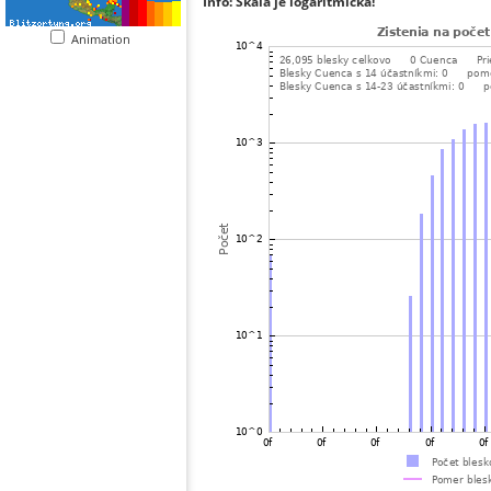
Info: Škála je logaritmická!
Animation