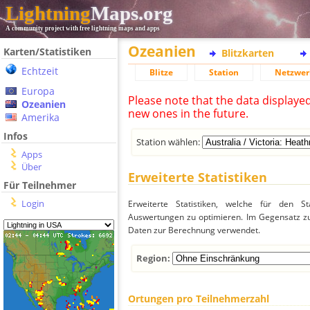
Lightning
Maps.org
A community project with free lightning maps and apps
Ozeanien
Karten/Statistiken
Blitzkarten
Echtzeit
Blitze
Station
Netzwer
Europa
Please note that the data displaye
Ozeanien
new ones in the future.
Amerika
Infos
Station wählen:
Apps
Über
Erweiterte Statistiken
Für Teilnehmer
Login
Erweiterte Statistiken, welche für den St
Auswertungen zu optimieren. Im Gegensatz zu
Daten zur Berechnung verwendet.
Region:
Ortungen pro Teilnehmerzahl