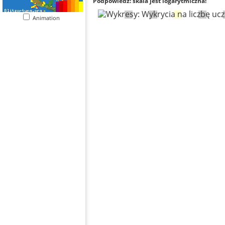
Podpowiedź: skala jest logarytmiczna!
Animation