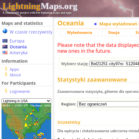
Lightning
Maps.org
A community project with free lightning maps and apps
Oceania
Maps and statistics
Mapa wyładowań 
W czasie rzeczywistym
Wyładowania
Stacja
S
Europa
Please note that the data displaye
Oceania
new ones in the future.
Ameryka
Information
Wybierz stację:
Apps
About
Statystyki zaawanowane
For Participants
Logowanie
Zaawansowana statystyka, głównie dla operator
Region:
Uczestnicy
Dla wykrycia i zlokalizaowania uderzenia minial