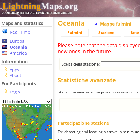
Lightning
Maps.org
A community project with free lightning maps and apps
Oceania
Maps and statistics
Mappe fulmini
Real Time
Fulmini
Stazione
Rete 
Europa
Please note that the data displaye
Oceania
new ones in the future.
America
Information
Scelta della stazione:
Apps
About
Statistiche avanzate
For Participants
Login
Statistiche avanzate che possono essere utili all
Partecipazione stazione
For detecting and locating a stroke, a minimum o