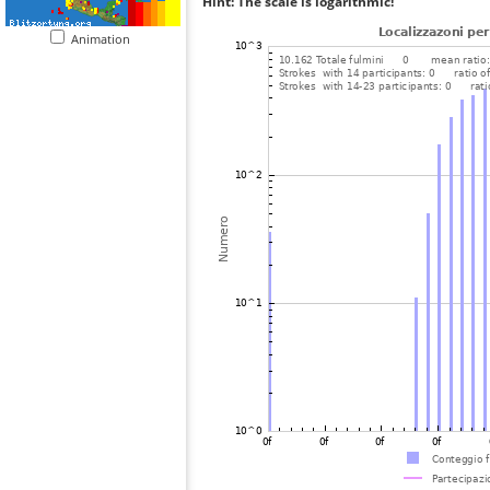
Hint: The scale is logarithmic!
Animation