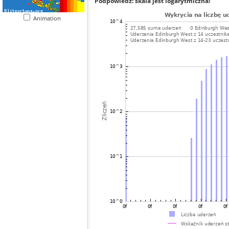
Podpowiedź: skala jest logarytmiczna!
Animation