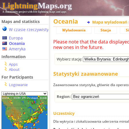
Lightning
Maps.org
A community project with free lightning maps and apps
Oceania
Maps and statistics
Mapa wyładowań 
W czasie rzeczywistym
Wyładowania
Stacja
S
Europa
Please note that the data displaye
Oceania
new ones in the future.
Ameryka
Information
Wybierz stację:
Apps
About
Statystyki zaawanowane
For Participants
Logowanie
Zaawansowana statystyka, głównie dla operator
Region:
Uczestnicy
Dla wykrycia i zlokalizaowania uderzenia minial