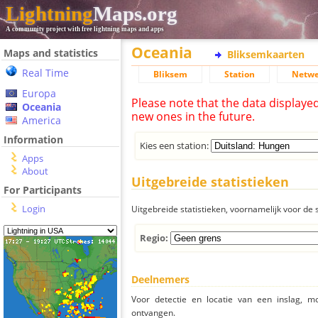
Lightning
Maps.org
A community project with free lightning maps and apps
Oceania
Maps and statistics
Bliksemkaarten
Real Time
Bliksem
Station
Netwe
Europa
Please note that the data displaye
Oceania
new ones in the future.
America
Information
Kies een station:
Apps
About
Uitgebreide statistieken
For Participants
Login
Uitgebreide statistieken, voornamelijk voor de s
Regio:
Deelnemers
Voor detectie en locatie van een inslag, 
ontvangen.