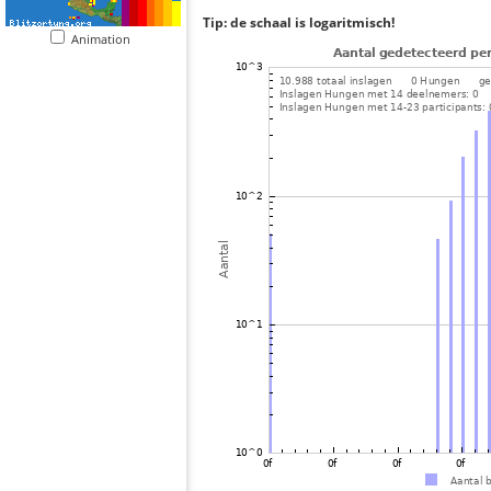
Tip: de schaal is logaritmisch!
Animation