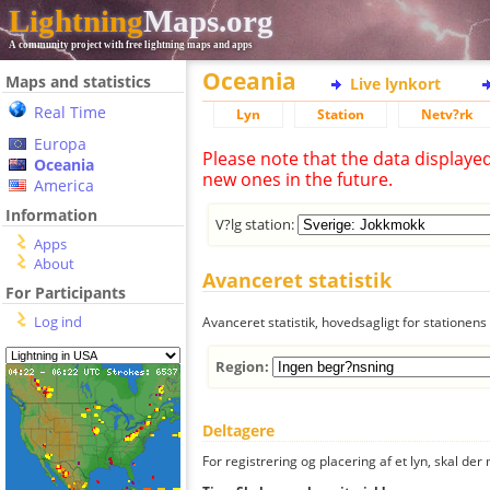
Lightning
Maps.org
A community project with free lightning maps and apps
Oceania
Maps and statistics
Live lynkort
Real Time
Lyn
Station
Netv?rk
Europa
Please note that the data displaye
Oceania
new ones in the future.
America
Information
V?lg station:
Apps
About
Avanceret statistik
For Participants
Log ind
Avanceret statistik, hovedsagligt for stationens 
Region:
Deltagere
For registrering og placering af et lyn, skal d