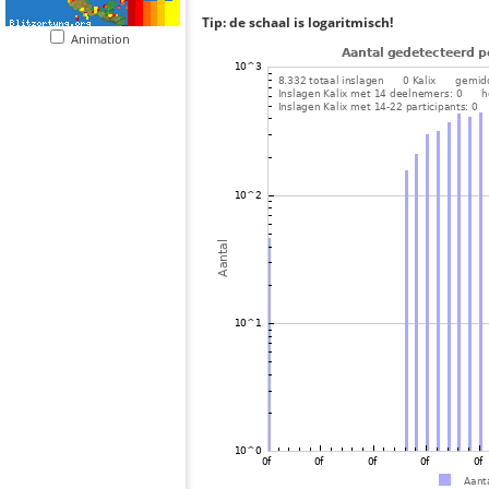
Tip: de schaal is logaritmisch!
Animation