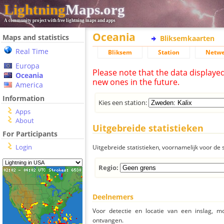
Lightning
Maps.org
A community project with free lightning maps and apps
Oceania
Maps and statistics
Bliksemkaarten
Real Time
Bliksem
Station
Netwe
Europa
Please note that the data displaye
Oceania
new ones in the future.
America
Information
Kies een station:
Apps
About
Uitgebreide statistieken
For Participants
Login
Uitgebreide statistieken, voornamelijk voor de s
Regio:
Deelnemers
Voor detectie en locatie van een inslag, 
ontvangen.