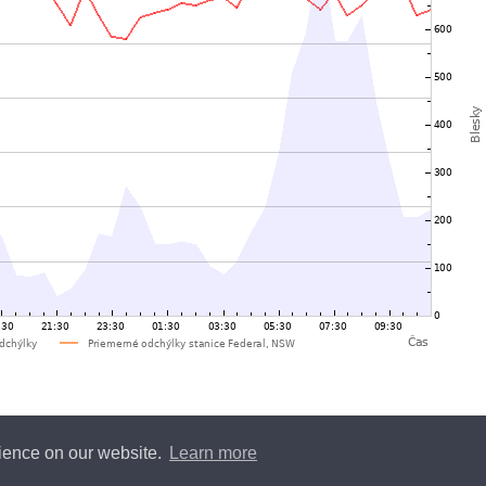
rience on our website.
Learn more
y
Blitzortung.org
and contributors • Blitzortung.org is a free community project •
Conta