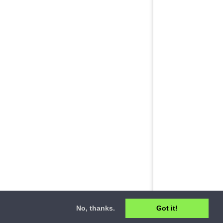
No, thanks.
Got it!
ct
•
Privacy Policy