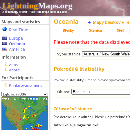
Lightning
Maps.org
A community project with free lightning maps and apps
Oceania
Maps and statistics
Mapy bleskov v r
Real Time
Blesky
Stanica
Sieť
Európa
Please note that the data displaye
Oceania
America
Výber stanice:
Information
Apps
Pokročilé štatistiky
About
For Participants
Pokročilé štatistiky, určené hlavne správcom st
Prihlasovacie meno
Oblasť:
Zúčastněné stanice
Pre detekciu a lokalizáciu blesku je potrebné zí
Info: Škála je logaritmická!