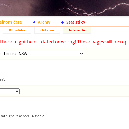
eálnom čase
Archív
Štatistiky
Dlhodobé
Ostatné
Pokročilé
d here might be outdated or wrong! These pages will be repl
aníc.
skať signál z aspoň 14 staníc.