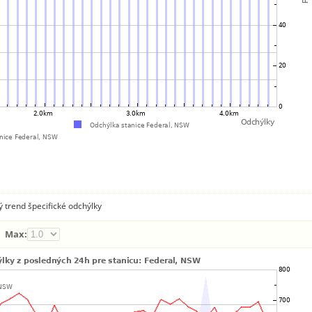
ý trend špecifické odchýlky
Max: