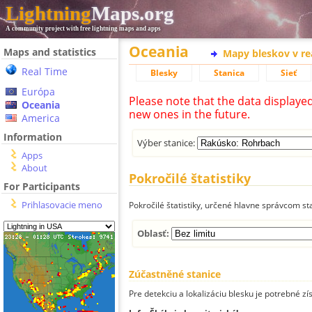
Lightning
Maps.org
A community project with free lightning maps and apps
Oceania
Maps and statistics
Mapy bleskov v r
Real Time
Blesky
Stanica
Sieť
Európa
Please note that the data displaye
Oceania
new ones in the future.
America
Information
Výber stanice:
Apps
About
Pokročilé štatistiky
For Participants
Prihlasovacie meno
Pokročilé štatistiky, určené hlavne správcom st
Oblasť:
Zúčastněné stanice
Pre detekciu a lokalizáciu blesku je potrebné zí