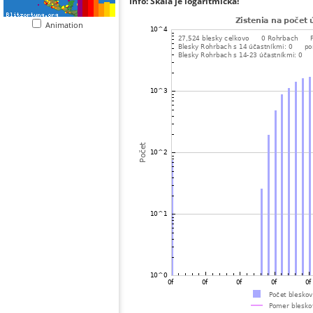
Info: Škála je logaritmická!
Animation