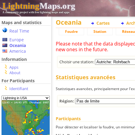
Lightning
Maps.org
A community project with free lightning maps and apps
Oceania
Maps and statistics
Cartes
Arc
Real Time
Foudre
Station
Réseau
Europe
Please note that the data displaye
Oceania
new ones in the future.
America
Information
Choisir une station:
Apps
About
Statistiques avancées
For Participants
Identifiant
Statistiques avancées, principalement pour l'exp
Région:
Participants
Pour détecter et localiser la foudre, un minimum