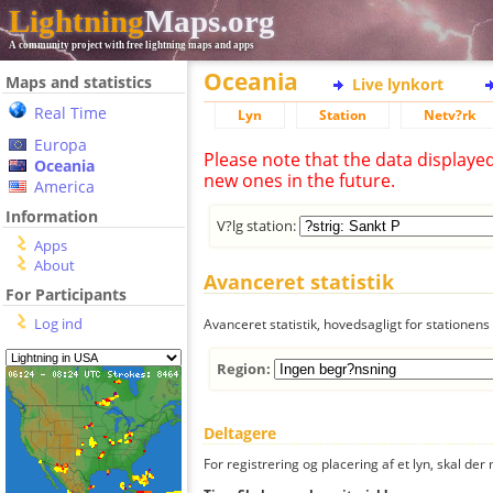
Lightning
Maps.org
A community project with free lightning maps and apps
Oceania
Maps and statistics
Live lynkort
Real Time
Lyn
Station
Netv?rk
Europa
Please note that the data displaye
Oceania
new ones in the future.
America
Information
V?lg station:
Apps
About
Avanceret statistik
For Participants
Log ind
Avanceret statistik, hovedsagligt for stationens 
Region:
Deltagere
For registrering og placering af et lyn, skal d