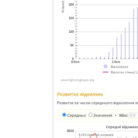
Розвиток відхилень
Розвиток за часом середнього відхилення а
Середньо
Значення
•
Мін: