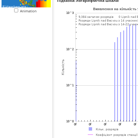
Підказка: логарифмічна шкала!
Animation