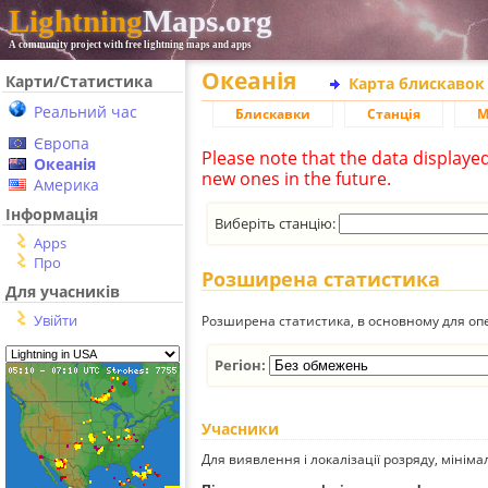
Lightning
Maps.org
A community project with free lightning maps and apps
Океанія
Карти/Статистика
Карта блискавок
Реальний час
Блискавки
Станція
М
Європа
Please note that the data displaye
Океанія
new ones in the future.
Америка
Інформація
Виберіть станцію:
Apps
Про
Розширена статистика
Для учасників
Увійти
Розширена статистика, в основному для опе
Регіон:
Учасники
Для виявлення і локалізації розряду, мінім