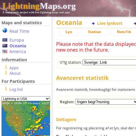
Lightning
Maps.org
A community project with free lightning maps and apps
Oceania
Maps and statistics
Live lynkort
Real Time
Lyn
Station
Netv?rk
Europa
Please note that the data displaye
Oceania
new ones in the future.
America
Information
V?lg station:
Apps
About
Avanceret statistik
For Participants
Log ind
Avanceret statistik, hovedsagligt for stationens 
Region:
Deltagere
For registrering og placering af et lyn, skal d