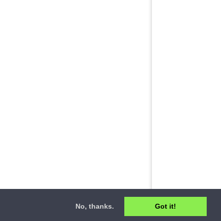
No, thanks.
Got it!
ct
•
Privacy Policy