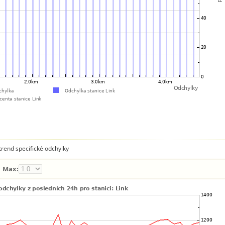
rend specifické odchylky
Max: