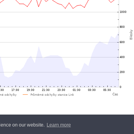
rience on our website.
Learn more
y
Blitzortung.org
and contributors • Blitzortung.org is a free community project •
Conta