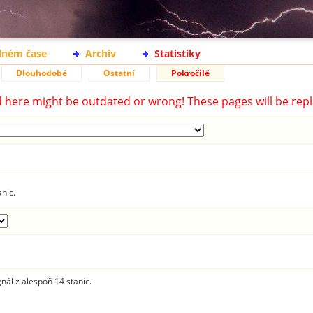
lném čase
Archiv
Statistiky
Dlouhodobé
Ostatní
Pokročilé
d here might be outdated or wrong! These pages will be repl
anic.
gnál z alespoň 14 stanic.