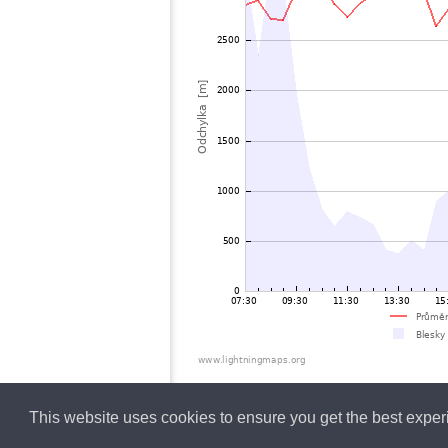
This website uses cookies to ensure you get the best expe
Czech
Lightning data b