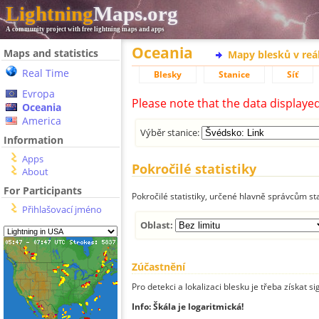
Lightning
Maps.org
A community project with free lightning maps and apps
Oceania
Maps and statistics
Mapy blesků v reá
Real Time
Blesky
Stanice
Síť
Evropa
Please note that the data displaye
Oceania
America
Výběr stanice:
Information
Apps
Pokročilé statistiky
About
For Participants
Pokročilé statistiky, určené hlavně správcům st
Přihlašovací jméno
Oblast:
Zúčastnění
Pro detekci a lokalizaci blesku je třeba získat si
Info: Škála je logaritmická!