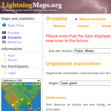
Lightning
Maps.org
A community project with free lightning maps and apps
Oceania
Maps and statistics
Bliksemkaarten
Real Time
Bliksem
Station
Netwe
Europa
Please note that the data displaye
Oceania
new ones in the future.
America
Information
Kies een station:
Apps
About
Uitgebreide statistieken
For Participants
Login
Uitgebreide statistieken, voornamelijk voor de s
Regio:
Deelnemers
Voor detectie en locatie van een inslag, 
ontvangen.