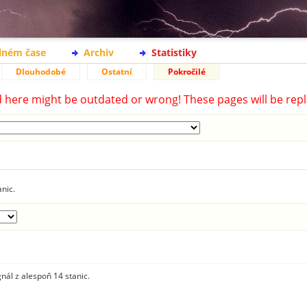
lném čase
Archiv
Statistiky
Dlouhodobé
Ostatní
Pokročilé
d here might be outdated or wrong! These pages will be repl
anic.
gnál z alespoň 14 stanic.