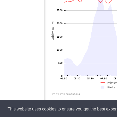
This website uses cookies to ensure you get the best expe
Czech
Lightning data b