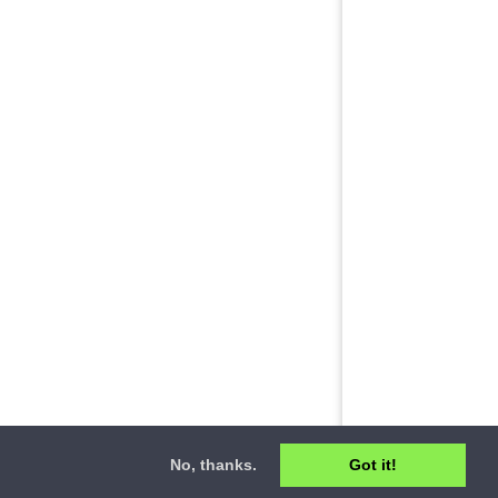
No, thanks.
Got it!
ct
•
Privacy Policy