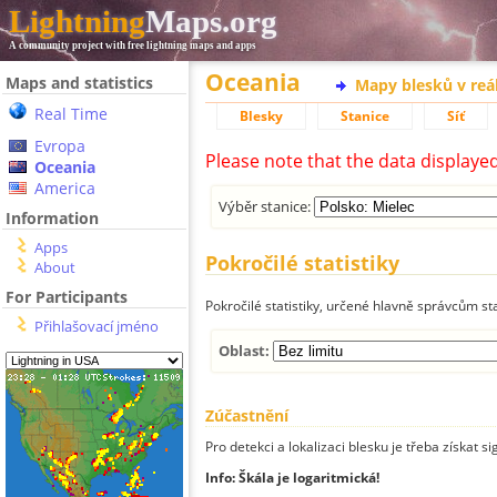
Lightning
Maps.org
A community project with free lightning maps and apps
Oceania
Maps and statistics
Mapy blesků v reá
Real Time
Blesky
Stanice
Síť
Evropa
Please note that the data displaye
Oceania
America
Výběr stanice:
Information
Apps
Pokročilé statistiky
About
For Participants
Pokročilé statistiky, určené hlavně správcům st
Přihlašovací jméno
Oblast:
Zúčastnění
Pro detekci a lokalizaci blesku je třeba získat si
Info: Škála je logaritmická!