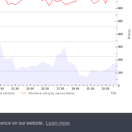
rience on our website.
Learn more
y
Blitzortung.org
and contributors • Blitzortung.org is a free community project •
Conta