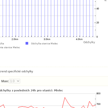
rend specifické odchylky
Max: