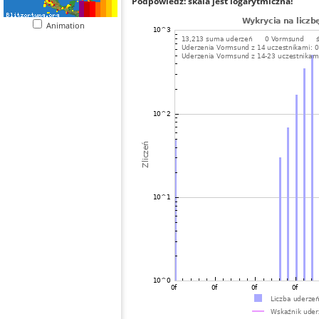
Podpowiedź: skala jest logarytmiczna!
Animation