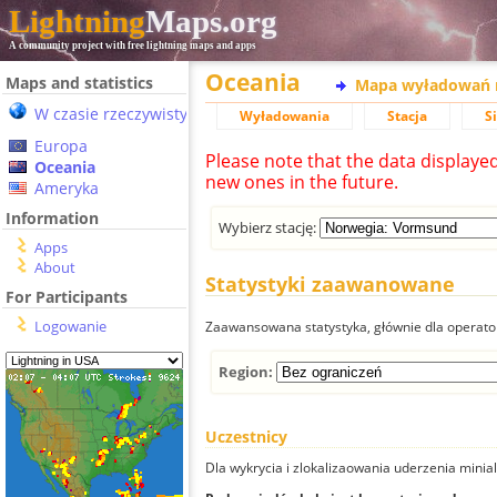
Lightning
Maps.org
A community project with free lightning maps and apps
Oceania
Maps and statistics
Mapa wyładowań 
W czasie rzeczywistym
Wyładowania
Stacja
S
Europa
Please note that the data displaye
Oceania
new ones in the future.
Ameryka
Information
Wybierz stację:
Apps
About
Statystyki zaawanowane
For Participants
Logowanie
Zaawansowana statystyka, głównie dla operator
Region:
Uczestnicy
Dla wykrycia i zlokalizaowania uderzenia minial