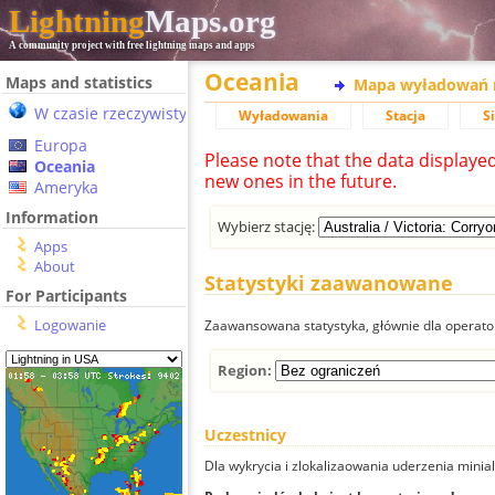
Lightning
Maps.org
A community project with free lightning maps and apps
Oceania
Maps and statistics
Mapa wyładowań 
W czasie rzeczywistym
Wyładowania
Stacja
S
Europa
Please note that the data displaye
Oceania
new ones in the future.
Ameryka
Information
Wybierz stację:
Apps
About
Statystyki zaawanowane
For Participants
Logowanie
Zaawansowana statystyka, głównie dla operator
Region:
Uczestnicy
Dla wykrycia i zlokalizaowania uderzenia minial