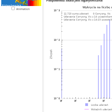
Podpowiedź: skala jest logarytmiczna!
Animation