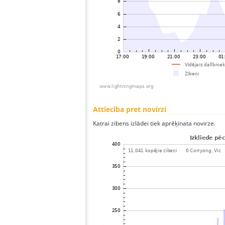
Attiecība pret novirzi
Katrai zibens izlādei tiek aprēķinata novirze.