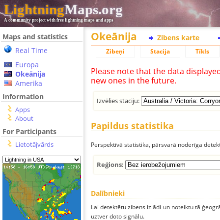
Lightning
Maps.org
A community project with free lightning maps and apps
Okeānija
Maps and statistics
Zibens karte
Real Time
Zibeņi
Stacija
Tīkls
Europa
Please note that the data displaye
Okeānija
new ones in the future.
Amerika
Information
Izvēlies staciju:
Apps
About
Papildus statistika
For Participants
Lietotājvārds
Perspektīvā statistika, pārsvarā noderīga detek
Reģions:
Dalībnieki
Lai detektētu zibens izlādi un noteiktu tā ģeogr
uztver doto signālu.