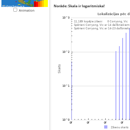
Norāde: Skala ir logaritmiska!
Animation