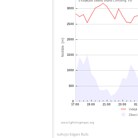
tulkojis Edgars Bušs