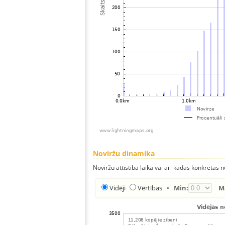
Noviržu dinamika
Noviržu attīstība laikā vai arī kādas konkrētas no
Vidēji
Vērtības
•
Min:
M