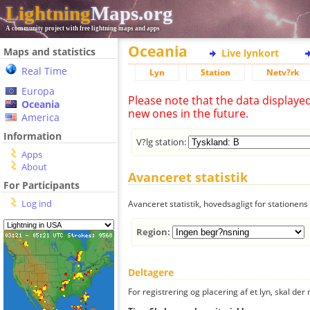
Lightning
Maps.org
A community project with free lightning maps and apps
Oceania
Maps and statistics
Live lynkort
Real Time
Lyn
Station
Netv?rk
Europa
Please note that the data displaye
Oceania
new ones in the future.
America
Information
V?lg station:
Apps
About
Avanceret statistik
For Participants
Log ind
Avanceret statistik, hovedsagligt for stationens 
Region:
Deltagere
For registrering og placering af et lyn, skal d