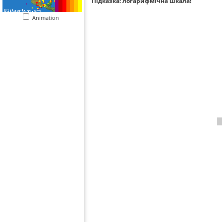
Підказка: логарифмічна шкала!
Animation