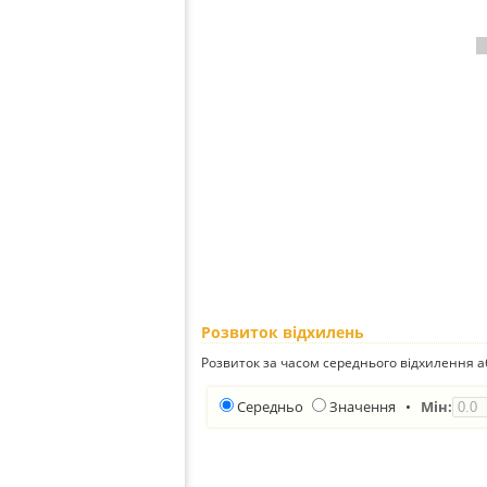
Розвиток відхилень
Розвиток за часом середнього відхилення а
Середньо
Значення
•
Мін: