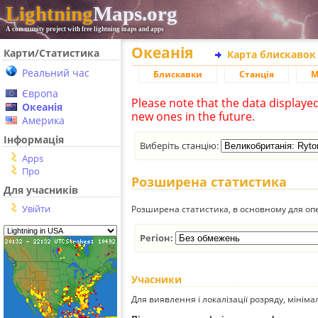
Lightning
Maps.org
A community project with free lightning maps and apps
Океанія
Карти/Статистика
Карта блискавок
Реальний час
Блискавки
Станція
М
Європа
Please note that the data displaye
Океанія
new ones in the future.
Америка
Інформація
Виберіть станцію:
Apps
Про
Розширена статистика
Для учасників
Увійти
Розширена статистика, в основному для опе
Регіон:
Учасники
Для виявлення і локалізації розряду, мінім